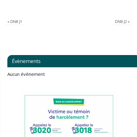
«
DNB J1
DNB J2
»
Évènements
Aucun évènement