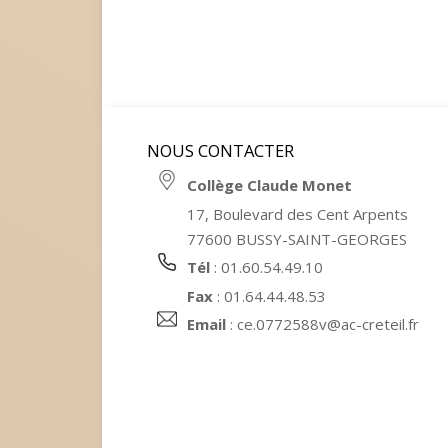
NOUS CONTACTER
Collège Claude Monet
17, Boulevard des Cent Arpents
77600 BUSSY-SAINT-GEORGES
Tél
: 01.60.54.49.10
Fax
: 01.64.44.48.53
Email
:
ce.0772588v@ac-creteil.fr