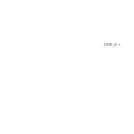
DNB J3
»