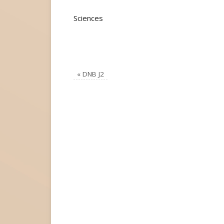
Sciences
«
DNB J2