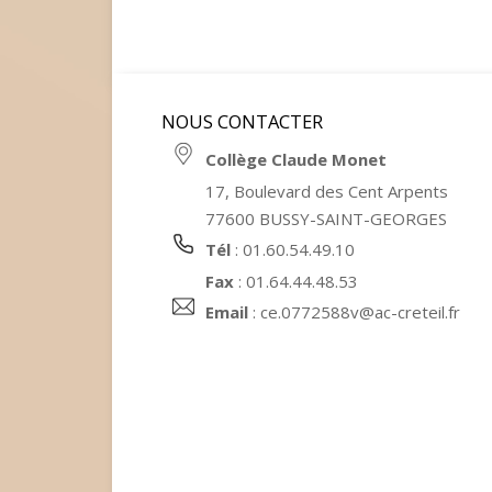
NOUS CONTACTER
Collège Claude Monet
17, Boulevard des Cent Arpents
77600 BUSSY-SAINT-GEORGES
Tél
: 01.60.54.49.10
Fax
: 01.64.44.48.53
Email
:
ce.0772588v@ac-creteil.fr