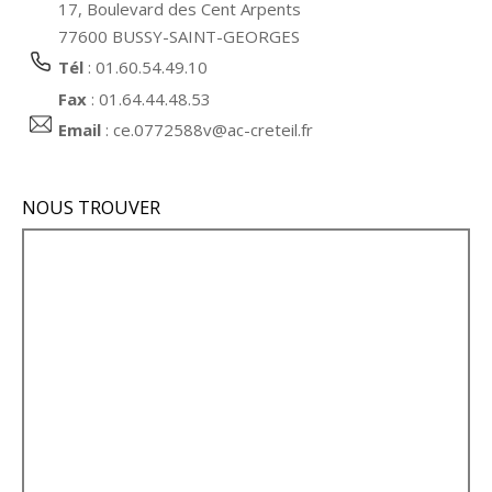
17, Boulevard des Cent Arpents
77600 BUSSY-SAINT-GEORGES
Tél
: 01.60.54.49.10
Fax
: 01.64.44.48.53
Email
:
ce.0772588v@ac-creteil.fr
NOUS TROUVER