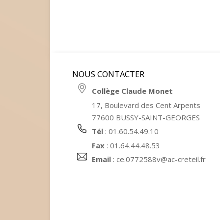
NOUS CONTACTER
Collège Claude Monet
17, Boulevard des Cent Arpents
77600 BUSSY-SAINT-GEORGES
Tél
: 01.60.54.49.10
Fax
: 01.64.44.48.53
Email
:
ce.0772588v@ac-creteil.fr