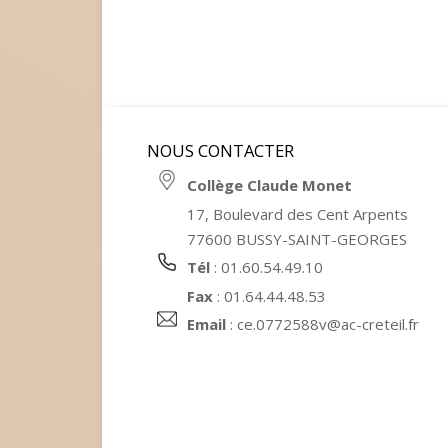
NOUS CONTACTER
Collège Claude Monet
17, Boulevard des Cent Arpents
77600 BUSSY-SAINT-GEORGES
Tél
: 01.60.54.49.10
Fax
: 01.64.44.48.53
Email
:
ce.0772588v@ac-creteil.fr