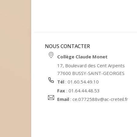
NOUS CONTACTER
Collège Claude Monet
17, Boulevard des Cent Arpents
77600 BUSSY-SAINT-GEORGES
Tél
: 01.60.54.49.10
Fax
: 01.64.44.48.53
Email
:
ce.0772588v@ac-creteil.fr