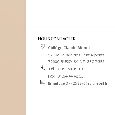
NOUS CONTACTER
Collège Claude Monet
17, Boulevard des Cent Arpents
77600 BUSSY-SAINT-GEORGES
Tél
: 01.60.54.49.10
Fax
: 01.64.44.48.53
Email
:
ce.0772588v@ac-creteil.fr