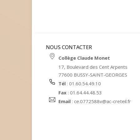
NOUS CONTACTER
Collège Claude Monet
17, Boulevard des Cent Arpents
77600 BUSSY-SAINT-GEORGES
Tél
: 01.60.54.49.10
Fax
: 01.64.44.48.53
Email
:
ce.0772588v@ac-creteil.fr