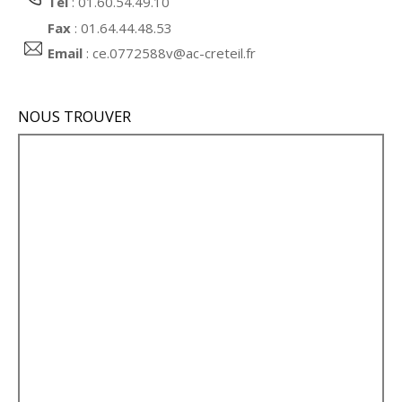
Tél
: 01.60.54.49.10
Fax
: 01.64.44.48.53
Email
:
ce.0772588v@ac-creteil.fr
NOUS TROUVER