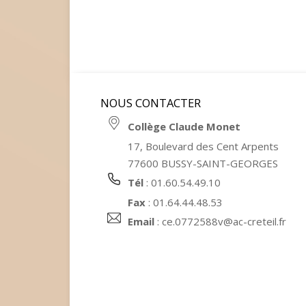
NOUS CONTACTER
Collège Claude Monet
17, Boulevard des Cent Arpents
77600 BUSSY-SAINT-GEORGES
Tél
: 01.60.54.49.10
Fax
: 01.64.44.48.53
Email
:
ce.0772588v@ac-creteil.fr