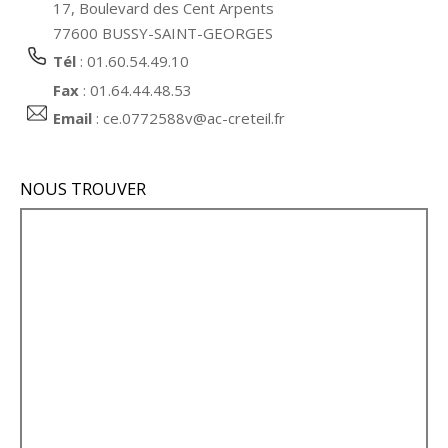
17, Boulevard des Cent Arpents
77600 BUSSY-SAINT-GEORGES
Tél
: 01.60.54.49.10
Fax
: 01.64.44.48.53
Email
:
ce.0772588v@ac-creteil.fr
NOUS TROUVER