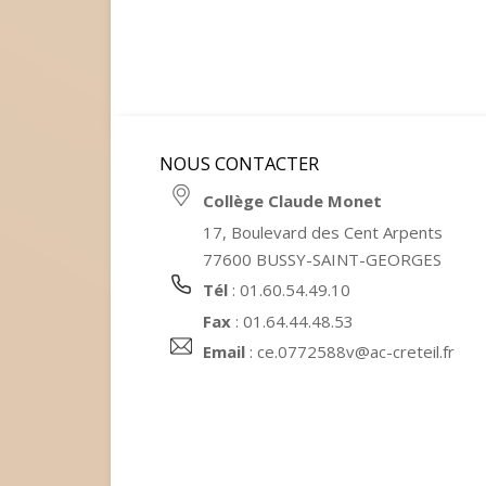
NOUS CONTACTER
Collège Claude Monet
17, Boulevard des Cent Arpents
77600 BUSSY-SAINT-GEORGES
Tél
: 01.60.54.49.10
Fax
: 01.64.44.48.53
Email
:
ce.0772588v@ac-creteil.fr