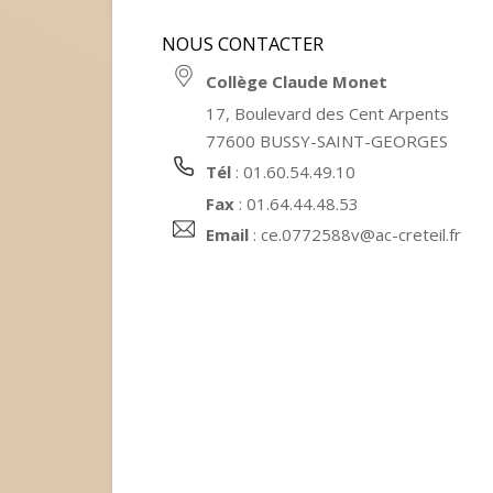
NOUS CONTACTER
Collège Claude Monet
17, Boulevard des Cent Arpents
77600 BUSSY-SAINT-GEORGES
Tél
: 01.60.54.49.10
Fax
: 01.64.44.48.53
Email
:
ce.0772588v@ac-creteil.fr