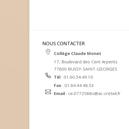
NOUS CONTACTER
Collège Claude Monet
17, Boulevard des Cent Arpents
77600 BUSSY-SAINT-GEORGES
Tél
: 01.60.54.49.10
Fax
: 01.64.44.48.53
Email
:
ce.0772588v@ac-creteil.fr