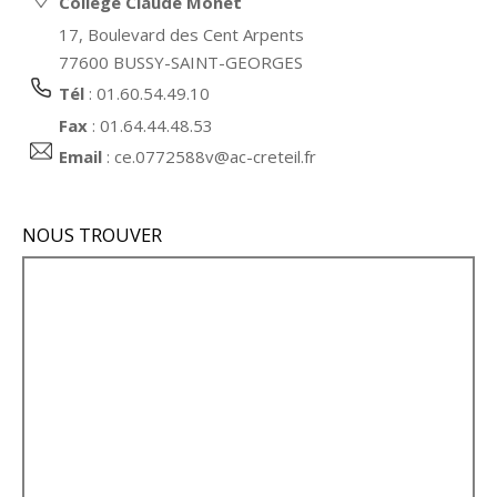
Collège Claude Monet
17, Boulevard des Cent Arpents
77600 BUSSY-SAINT-GEORGES
Tél
: 01.60.54.49.10
Fax
: 01.64.44.48.53
Email
:
ce.0772588v@ac-creteil.fr
NOUS TROUVER