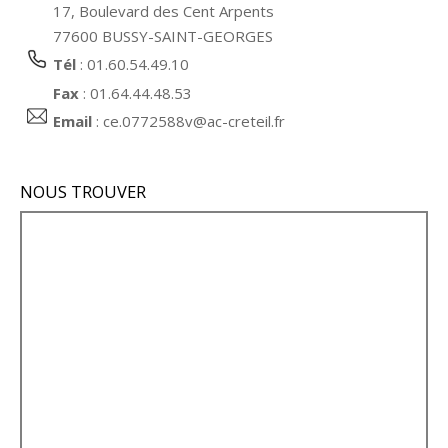
17, Boulevard des Cent Arpents
77600 BUSSY-SAINT-GEORGES
Tél
: 01.60.54.49.10
Fax
: 01.64.44.48.53
Email
:
ce.0772588v@ac-creteil.fr
NOUS TROUVER