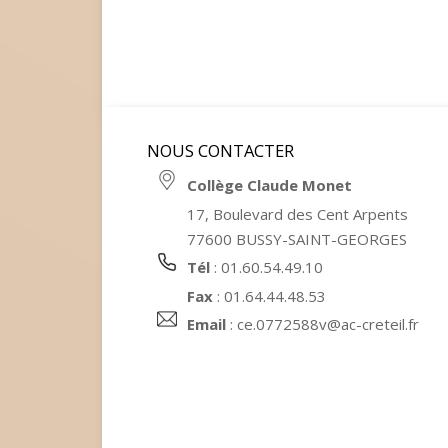
NOUS CONTACTER
Collège Claude Monet
17, Boulevard des Cent Arpents
77600 BUSSY-SAINT-GEORGES
Tél
: 01.60.54.49.10
Fax
: 01.64.44.48.53
Email
:
ce.0772588v@ac-creteil.fr