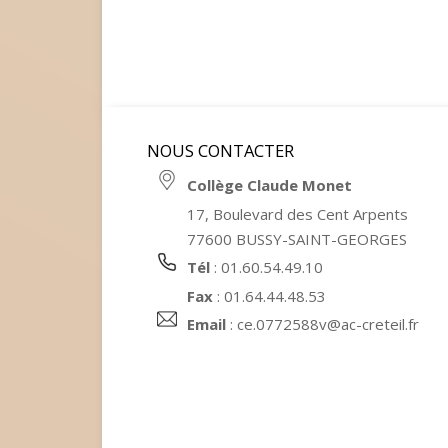
NOUS CONTACTER
Collège Claude Monet
17, Boulevard des Cent Arpents
77600 BUSSY-SAINT-GEORGES
Tél
: 01.60.54.49.10
Fax
: 01.64.44.48.53
Email
:
ce.0772588v@ac-creteil.fr