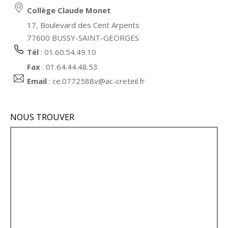
Collège Claude Monet
17, Boulevard des Cent Arpents
77600 BUSSY-SAINT-GEORGES
Tél
: 01.60.54.49.10
Fax
: 01.64.44.48.53
Email
:
ce.0772588v@ac-creteil.fr
NOUS TROUVER