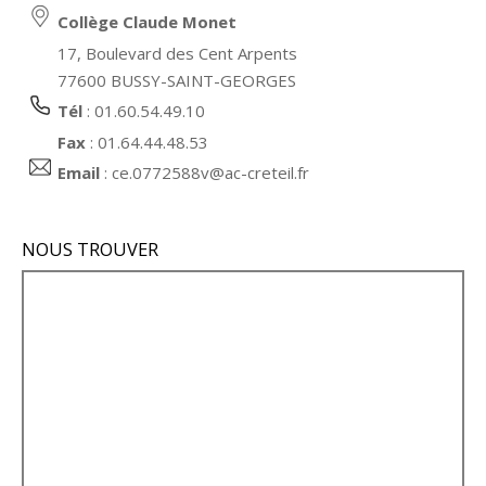
Collège Claude Monet
17, Boulevard des Cent Arpents
77600 BUSSY-SAINT-GEORGES
Tél
: 01.60.54.49.10
Fax
: 01.64.44.48.53
Email
:
ce.0772588v@ac-creteil.fr
NOUS TROUVER