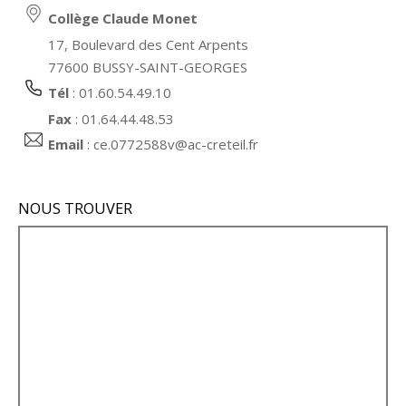
Collège Claude Monet
17, Boulevard des Cent Arpents
77600 BUSSY-SAINT-GEORGES
Tél
: 01.60.54.49.10
Fax
: 01.64.44.48.53
Email
:
ce.0772588v@ac-creteil.fr
NOUS TROUVER